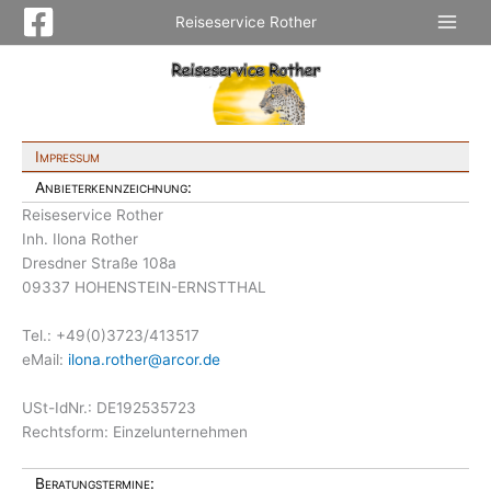
Zum
Reiseservice Rother
Inhalt
springen
Impressum
Anbieterkennzeichnung:
Reiseservice Rother
Inh. Ilona Rother
Dresdner Straße 108a
09337 HOHENSTEIN-ERNSTTHAL
Tel.: +49(0)3723/413517
eMail:
ilona.rother@arcor.de
USt-IdNr.: DE192535723
Rechtsform: Einzelunternehmen
Beratungstermine: